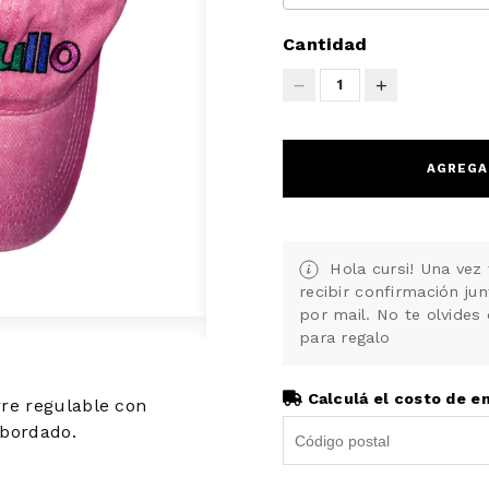
Cantidad
1
AGREGA
Hola cursi! Una vez 
recibir confirmación ju
por mail. No te olvides 
para regalo
Calculá el costo de e
rre regulable con
 bordado.