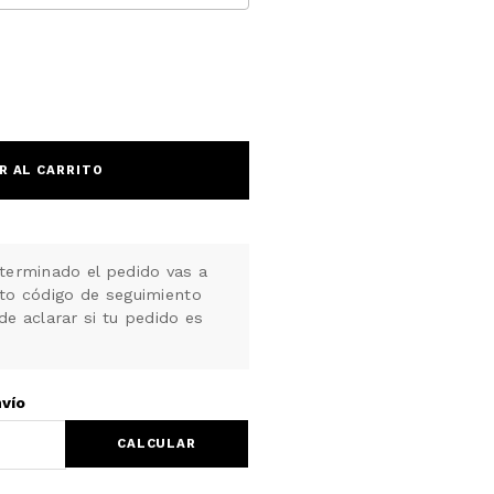
R AL CARRITO
terminado el pedido vas a
nto código de seguimiento
de aclarar si tu pedido es
nvío
CALCULAR