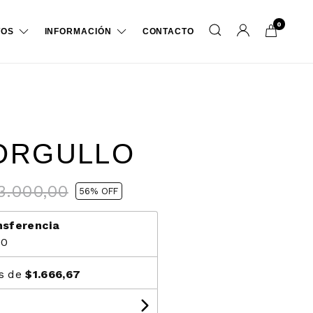
0
TOS
INFORMACIÓN
CONTACTO
ORGULLO
3.000,00
56
% OFF
nsferencia
00
és de
$1.666,67