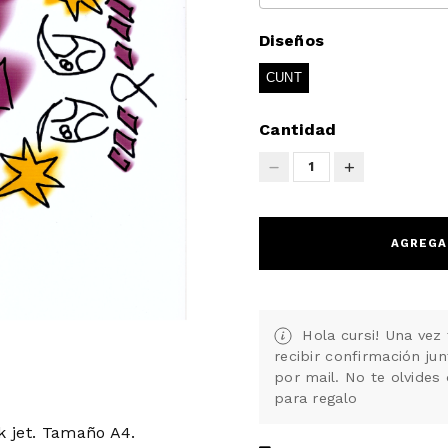
Diseños
CUNT
Cantidad
1
AGREGA
Hola cursi! Una vez 
recibir confirmación ju
por mail. No te olvides 
para regalo
k jet. Tamaño A4.